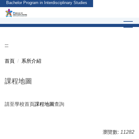
Bachelor Program in Interdisciplinary Studies
跳
到
主
要
內
容
:::
區
首頁
系所介紹
課程地圖
請至學校首頁
課程地圖
查詢
瀏覽數:
11282