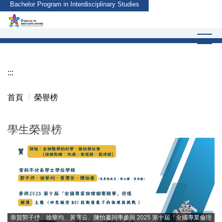
Bachelor Program in Interdisciplinary Studies
跳
到
主
要
內
容
:::
區
首頁
榮譽榜
學生榮譽榜
恭賀郭子伃、徐華均、黃霈云、陳怡蓁同學參與 2025 第十屆「全國專業倫理