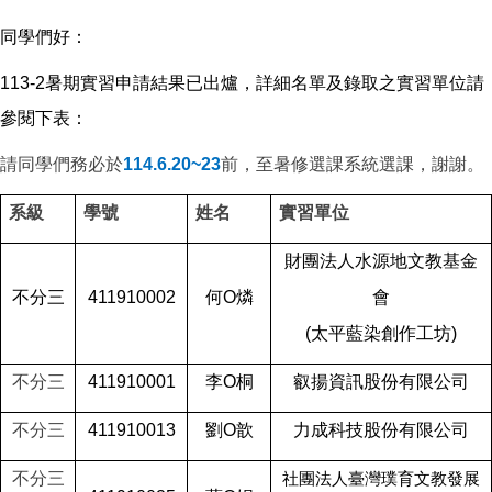
同學們好：
113-2暑期實習申請結果已出爐，詳細名單及錄取之實習單位請
參閱下表：
請同學們務必於
114.6.20~23
前，至暑修選課系統選課，謝謝。
系級
學號
姓名
實習單位
財團法人水源地文教基金
不分三
411910002
何O燐
會
(太平藍染創作工坊)
不分三
411910001
李O桐
叡揚資訊股份有限公司
不分三
411910013
劉O歆
力成科技股份有限公司
不分三
社團法人臺灣璞育文教發展