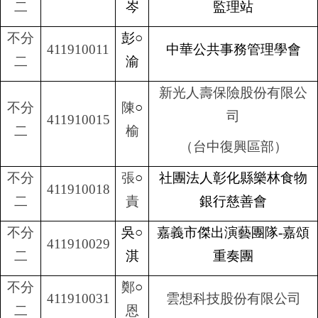
二
岑
監理站
不分
彭
○
411910011
中華公共事務管理學會
二
渝
新光人壽保險股份有限公
不分
陳
○
司
411910015
二
榆
（台中復興區部）
不分
張
○
社團法人彰化縣樂林食物
411910018
二
責
銀行慈善會
不分
吳
○
嘉義市傑出演藝團隊
-
嘉頌
411910029
二
淇
重奏團
不分
鄭
○
411910031
雲想科技股份有限公司
二
恩