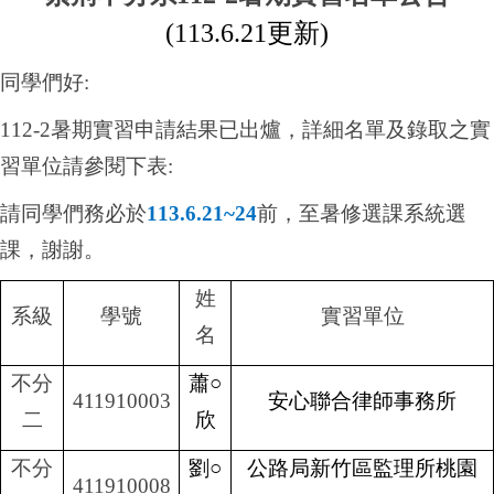
(113.6.21更新)
同學們好
:
112-2
暑期實習申請結果已出爐，詳細名單及錄取之實
習單位請參閱下表
:
請同學們務必於
113.6.21~24
前，至暑修選課系統選
課，謝謝。
姓
系級
學號
實習單位
名
不分
蕭
○
411910003
安心聯合律師事務所
二
欣
不分
劉
○
公路局新竹區監理所桃園
411910008